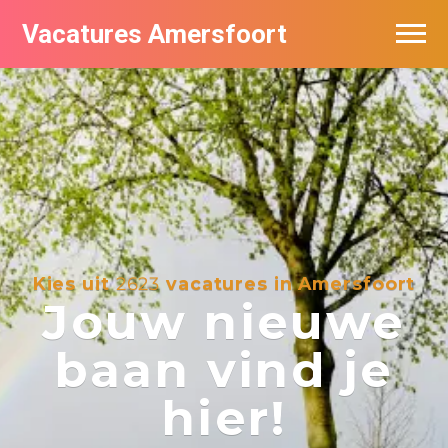
Vacatures Amersfoort
Vacatures per bedrijf
De populairste vacatures in Amersfoort
Nieuwsbrief feed
Kies uit
2623
vacatures in Amersfoort
Jouw nieuwe
baan vind je
hier!