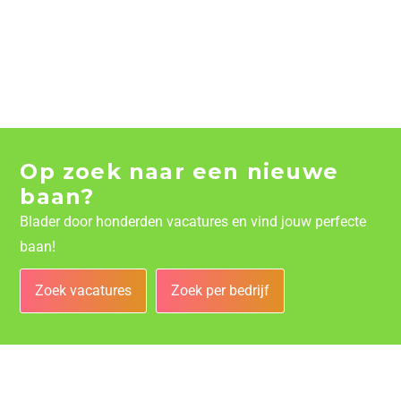
Op zoek naar een nieuwe
baan?
Blader door honderden vacatures en vind jouw perfecte
baan!
Zoek vacatures
Zoek per bedrijf