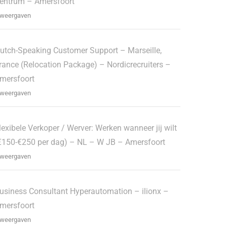
entrum – Amersfoort
 weergaven
utch-Speaking Customer Support – Marseille,
rance (Relocation Package) – Nordicrecruiters –
mersfoort
 weergaven
lexibele Verkoper / Werver: Werken wanneer jij wilt
€150-€250 per dag) – NL – W JB – Amersfoort
 weergaven
usiness Consultant Hyperautomation – ilionx –
mersfoort
 weergaven