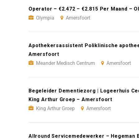
Operator – €2.472 – €2.815 Per Maand – O
Olympia
Amersfoort
Apothekersassistent Poliklinische apoth
Amersfoort
Meander Medisch Centrum
Amersfoort
Begeleider Dementiezorg | Logeerhuis Ced
King Arthur Groep – Amersfoort
King Arthur Groep
Amersfoort
Allround Servicemedewerker – Hegeman B