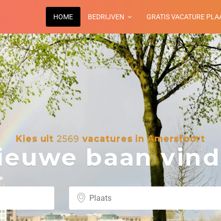
HOME
BEDRIJVEN
GRATIS VACATURE PLA
Kies uit
2569
vacatures in Amersfoort
euwe baan vind 