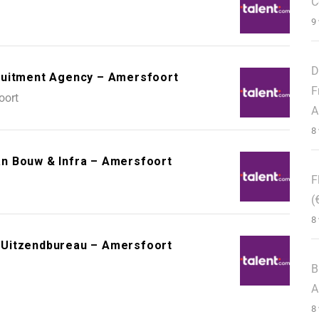
C
9
D
ruitment Agency – Amersfoort
F
oort
A
8
n Bouw & Infra – Amersfoort
F
(
8
 Uitzendbureau – Amersfoort
B
A
8