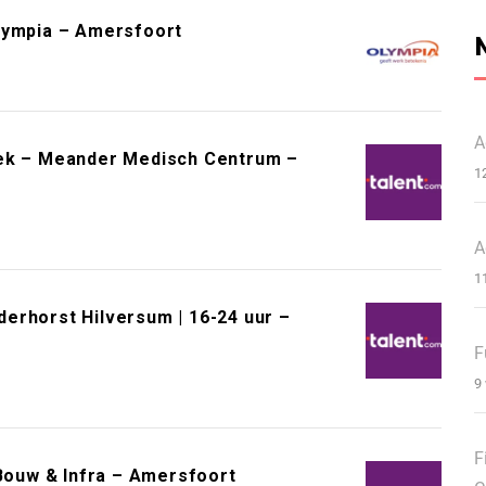
lympia – Amersfoort
A
eek – Meander Medisch Centrum –
1
A
1
erhorst Hilversum | 16-24 uur –
F
9
F
ouw & Infra – Amersfoort