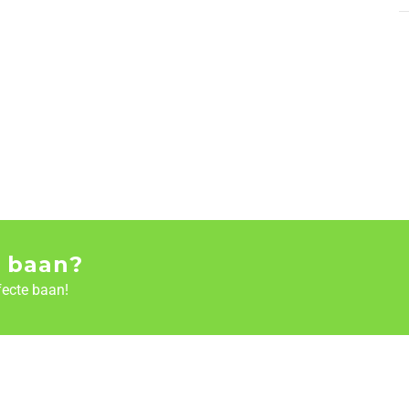
 baan?
fecte baan!