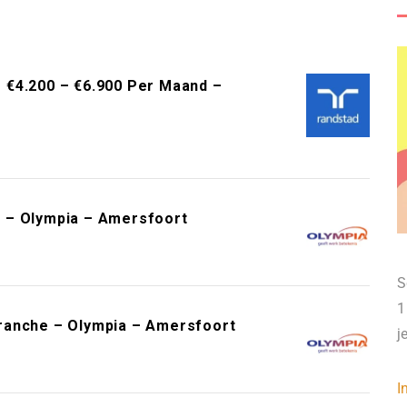
 – €4.200 – €6.900 Per Maand –
 – Olympia – Amersfoort
S
1
ranche – Olympia – Amersfoort
j
I