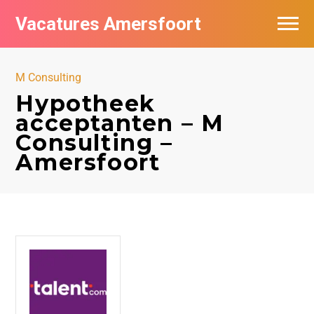
Vacatures Amersfoort
Vacatures per bedrijf
M Consulting
De populairste vacatures in Amersfoort
Hypotheek
acceptanten – M
Nieuwsbrief feed
Consulting –
Amersfoort