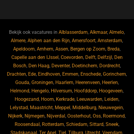
a
u
n
e
c
e
k
e
e
s
e
d
b
ky
dI
Bekijk ook vacatures in
Alblasserdam
,
Alkmaar
,
Almelo
,
o
n
Almere
,
Alphen aan den Rijn
,
Amersfoort
,
Amsterdam
,
Apeldoorn
,
Arnhem
,
Assen
,
Bergen op Zoom
,
Breda
,
o
Capelle aan den IJssel
,
Coevorden
,
Delft
,
Delfzijl
,
Den
k
Bosch
,
Den Haag
,
Deventer
,
Doetinchem
,
Dordrecht
,
Drachten
,
Ede
,
Eindhoven
,
Emmen
,
Enschede
,
Gorinchem
,
Gouda
,
Groningen
,
Haarlem
,
Heerenveen
,
Heerlen
,
Helmond
,
Hengelo
,
Hilversum
,
Hoofddorp
,
Hoogeveen
,
Hoogezand
,
Hoorn
,
Kerkrade
,
Leeuwarden
,
Leiden
,
Lelystad
,
Maastricht
,
Meppel
,
Middelburg
,
Nieuwegein
,
Nijkerk
,
Nijmegen
,
Nijverdal
,
Oosterhout
,
Oss
,
Roermond
,
Roosendaal
,
Rotterdam
,
Schiedam
,
Sittard
,
Sneek
,
Stadskanaal
,
Ter Apel
,
Tiel
,
Tilburg
,
Utrecht
,
Veendam
,