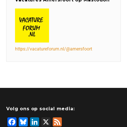
https://vacatureforum.nl/@amersfoort
Volg ons op social media:
F
Bl
Li
X
F