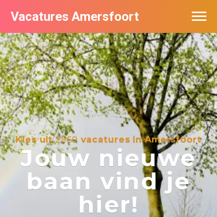
Vacatures Amersfoort
Vacatures per bedrijf
De populairste vacatures in Amersfoort
Nieuwsbrief feed
Kies uit
2569
vacatures in Amersfoort
Jouw nieuwe
baan vind je
hier!