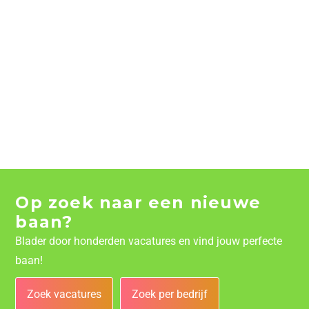
Op zoek naar een nieuwe
baan?
Blader door honderden vacatures en vind jouw perfecte
baan!
Zoek vacatures
Zoek per bedrijf