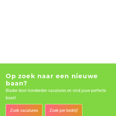
Op zoek naar een nieuwe
baan?
Blader door honderden vacatures en vind jouw perfecte
baan!
Zoek vacatures
Zoek per bedrijf