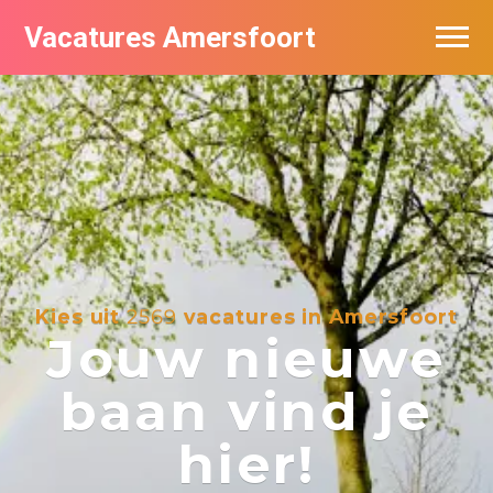
Vacatures Amersfoort
Vacatures per bedrijf
De populairste vacatures in Amersfoort
Nieuwsbrief feed
Kies uit
2569
vacatures in Amersfoort
Jouw nieuwe
baan vind je
hier!