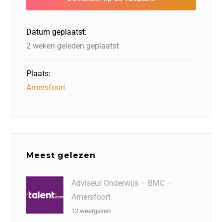
o
n
o
s
p
o
n
p
Datum geplaatst:
k
2 weken geleden geplaatst
Plaats:
Amersfoort
Meest gelezen
Adviseur Onderwijs – BMC –
Amersfoort
12 weergaven