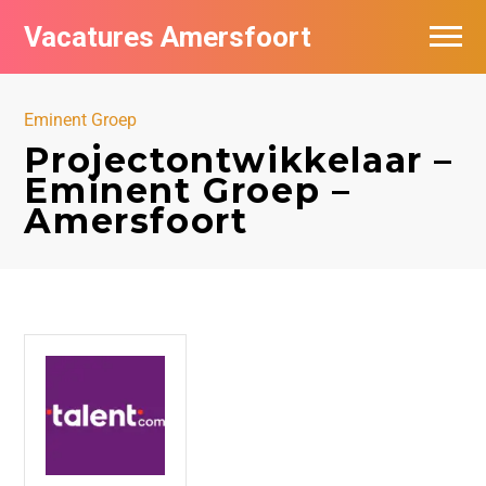
Vacatures Amersfoort
Vacatures per bedrijf
Eminent Groep
De populairste vacatures in Amersfoort
Projectontwikkelaar –
Eminent Groep –
Nieuwsbrief feed
Amersfoort