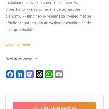
makelaars. Je werkt samen in een team van
projectontwikkelaars. Tijdens de technische
planontwikkeling heb je regelmatig overleg met de
afdelingshoofden van de werkvoorbereiding en de
inkoop/calculatie.
Lees hier meer
Deel deze vacature:
F
Li
M
T
W
E
a
n
a
hr
h
m
c
k
st
e
at
ai
e
e
o
a
s
l
b
dI
d
d
A