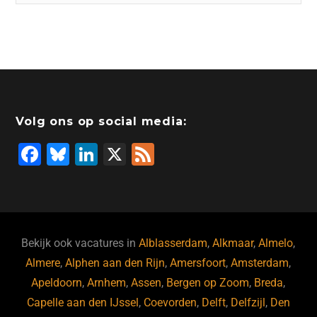
Volg ons op social media:
F
Bl
Li
X
F
a
u
n
e
c
e
k
e
e
s
e
d
b
ky
dI
Bekijk ook vacatures in
Alblasserdam
,
Alkmaar
,
Almelo
,
o
n
Almere
,
Alphen aan den Rijn
,
Amersfoort
,
Amsterdam
,
Apeldoorn
,
Arnhem
,
Assen
,
Bergen op Zoom
,
Breda
,
o
Capelle aan den IJssel
,
Coevorden
,
Delft
,
Delfzijl
,
Den
k