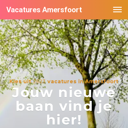
Vacatures Amersfoort
Vacatures per bedrijf
De populairste vacatures in Amersfoort
Nieuwsbrief feed
Kies uit
2623
vacatures in Amersfoort
Jouw nieuwe
baan vind je
hier!