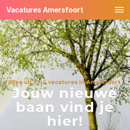
Vacatures Amersfoort
Vacatures per bedrijf
De populairste vacatures in Amersfoort
Nieuwsbrief feed
Kies uit
2416
vacatures in Amersfoort
Jouw nieuwe
baan vind je
hier!