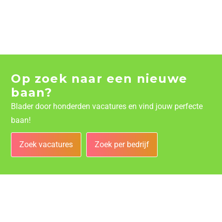
Op zoek naar een nieuwe
baan?
Blader door honderden vacatures en vind jouw perfecte
baan!
Zoek vacatures
Zoek per bedrijf