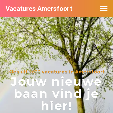
Vacatures Amersfoort
Vacatures per bedrijf
De populairste vacatures in Amersfoort
Nieuwsbrief feed
Kies uit
2623
vacatures in Amersfoort
Jouw nieuwe
baan vind je
hier!