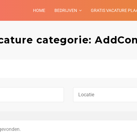
HOME
BEDRIJVEN
GRATIS VACATURE PLA
cature categorie: AddC
gevonden.