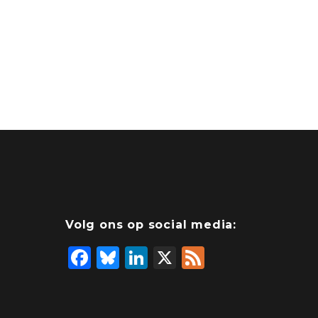
Volg ons op social media:
F
Bl
Li
X
F
a
u
n
e
c
e
k
e