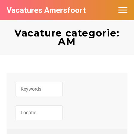
Vacatures Amersfoort
Vacatures per bedrijf
Vacature categorie:
De populairste vacatures in Amersfoort
AM
Nieuwsbrief feed