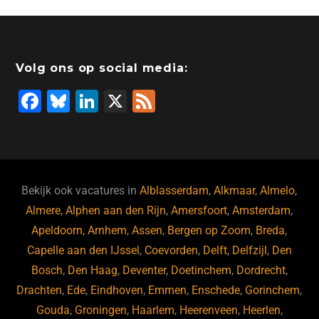
Volg ons op social media:
F
Bl
Li
X
F
a
u
n
e
c
e
k
e
e
s
e
d
b
ky
dI
Bekijk ook vacatures in
Alblasserdam
,
Alkmaar
,
Almelo
,
o
n
Almere
,
Alphen aan den Rijn
,
Amersfoort
,
Amsterdam
,
Apeldoorn
,
Arnhem
,
Assen
,
Bergen op Zoom
,
Breda
,
o
Capelle aan den IJssel
,
Coevorden
,
Delft
,
Delfzijl
,
Den
k
Bosch
,
Den Haag
,
Deventer
,
Doetinchem
,
Dordrecht
,
Drachten
,
Ede
,
Eindhoven
,
Emmen
,
Enschede
,
Gorinchem
,
Gouda
,
Groningen
,
Haarlem
,
Heerenveen
,
Heerlen
,