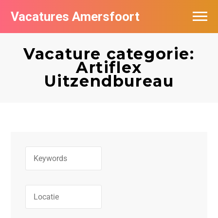
Vacatures Amersfoort
Vacatures per bedrijf
Vacature categorie:
De populairste vacatures in Amersfoort
Artiflex
Uitzendbureau
Nieuwsbrief feed