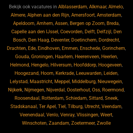
b
ky
dI
Bekijk ook vacatures in
Alblasserdam
,
Alkmaar
,
Almelo
,
o
n
Almere
,
Alphen aan den Rijn
,
Amersfoort
,
Amsterdam
,
Apeldoorn
,
Arnhem
,
Assen
,
Bergen op Zoom
,
Breda
,
o
Capelle aan den IJssel
,
Coevorden
,
Delft
,
Delfzijl
,
Den
k
Bosch
,
Den Haag
,
Deventer
,
Doetinchem
,
Dordrecht
,
Drachten
,
Ede
,
Eindhoven
,
Emmen
,
Enschede
,
Gorinchem
,
Gouda
,
Groningen
,
Haarlem
,
Heerenveen
,
Heerlen
,
Helmond
,
Hengelo
,
Hilversum
,
Hoofddorp
,
Hoogeveen
,
Hoogezand
,
Hoorn
,
Kerkrade
,
Leeuwarden
,
Leiden
,
Lelystad
,
Maastricht
,
Meppel
,
Middelburg
,
Nieuwegein
,
Nijkerk
,
Nijmegen
,
Nijverdal
,
Oosterhout
,
Oss
,
Roermond
,
Roosendaal
,
Rotterdam
,
Schiedam
,
Sittard
,
Sneek
,
Stadskanaal
,
Ter Apel
,
Tiel
,
Tilburg
,
Utrecht
,
Veendam
,
Veenendaal
,
Venlo
,
Venray
,
Vlissingen
,
Weert
,
Winschoten
,
Zaandam
,
Zoetermeer
,
Zwolle