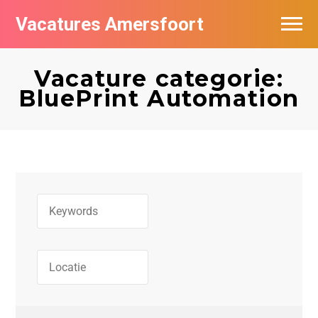
Vacatures Amersfoort
Vacatures per bedrijf
Vacature categorie:
De populairste vacatures in Amersfoort
BluePrint Automation
Nieuwsbrief feed