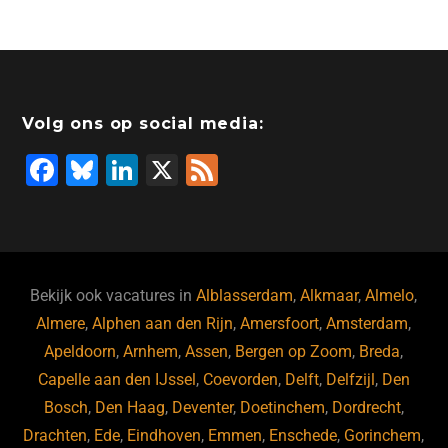
Volg ons op social media:
F
Bl
Li
X
F
a
u
n
e
c
e
k
e
e
s
e
d
b
ky
dI
Bekijk ook vacatures in
Alblasserdam
,
Alkmaar
,
Almelo
,
o
n
Almere
,
Alphen aan den Rijn
,
Amersfoort
,
Amsterdam
,
Apeldoorn
,
Arnhem
,
Assen
,
Bergen op Zoom
,
Breda
,
o
Capelle aan den IJssel
,
Coevorden
,
Delft
,
Delfzijl
,
Den
k
Bosch
,
Den Haag
,
Deventer
,
Doetinchem
,
Dordrecht
,
Drachten
,
Ede
,
Eindhoven
,
Emmen
,
Enschede
,
Gorinchem
,