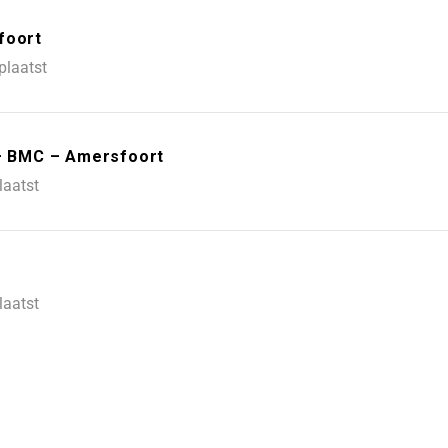
foort
plaatst
 – BMC – Amersfoort
laatst
laatst