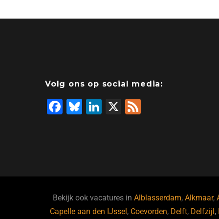
Volg ons op social media:
F
Bl
Li
X
F
a
u
n
e
c
e
k
e
e
s
e
d
b
ky
dI
o
n
o
Bekijk ook vacatures in
Alblasserdam
,
Alkmaar
,
Capelle aan den IJssel
k
,
Coevorden
,
Delft
,
Delfzijl
,