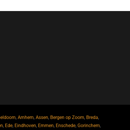
eldoorn
,
Arnhem
,
Assen
,
Bergen op Zoom
,
Breda
,
en
,
Ede
,
Eindhoven
,
Emmen
,
Enschede
,
Gorinchem
,