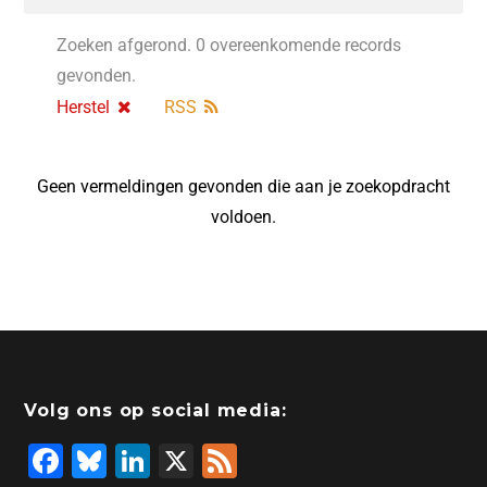
Zoeken afgerond. 0 overeenkomende records
gevonden.
Herstel
RSS
Geen vermeldingen gevonden die aan je zoekopdracht
voldoen.
Volg ons op social media:
F
Bl
Li
X
F