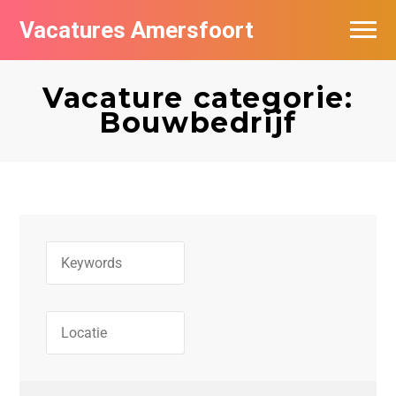
Vacatures Amersfoort
Vacatures per bedrijf
Vacature categorie:
De populairste vacatures in Amersfoort
Bouwbedrijf
Nieuwsbrief feed