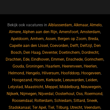
a
u
n
e
c
e
k
e
e
s
e
d
b
ky
dI
Bekijk ook vacatures in
Alblasserdam
,
Alkmaar
,
Almelo
,
o
n
Almere
,
Alphen aan den Rijn
,
Amersfoort
,
Amsterdam
,
Apeldoorn
,
Arnhem
,
Assen
,
Bergen op Zoom
,
Breda
,
o
Capelle aan den IJssel
,
Coevorden
,
Delft
,
Delfzijl
,
Den
k
Bosch
,
Den Haag
,
Deventer
,
Doetinchem
,
Dordrecht
,
Drachten
,
Ede
,
Eindhoven
,
Emmen
,
Enschede
,
Gorinchem
,
Gouda
,
Groningen
,
Haarlem
,
Heerenveen
,
Heerlen
,
Helmond
,
Hengelo
,
Hilversum
,
Hoofddorp
,
Hoogeveen
,
Hoogezand
,
Hoorn
,
Kerkrade
,
Leeuwarden
,
Leiden
,
Lelystad
,
Maastricht
,
Meppel
,
Middelburg
,
Nieuwegein
,
Nijkerk
,
Nijmegen
,
Nijverdal
,
Oosterhout
,
Oss
,
Roermond
,
Roosendaal
,
Rotterdam
,
Schiedam
,
Sittard
,
Sneek
,
Stadskanaal
,
Ter Apel
,
Tiel
,
Tilburg
,
Utrecht
,
Veendam
,