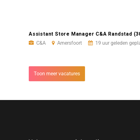
Assistant Store Manager C&A Randstad (3
C&A
Amersfoort
19 uur geleden gepl
Toon meer vacatures