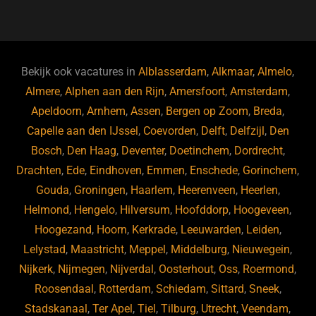
a
u
n
e
c
e
k
e
e
s
e
d
b
ky
dI
Bekijk ook vacatures in
Alblasserdam
,
Alkmaar
,
Almelo
,
o
n
Almere
,
Alphen aan den Rijn
,
Amersfoort
,
Amsterdam
,
Apeldoorn
,
Arnhem
,
Assen
,
Bergen op Zoom
,
Breda
,
o
Capelle aan den IJssel
,
Coevorden
,
Delft
,
Delfzijl
,
Den
k
Bosch
,
Den Haag
,
Deventer
,
Doetinchem
,
Dordrecht
,
Drachten
,
Ede
,
Eindhoven
,
Emmen
,
Enschede
,
Gorinchem
,
Gouda
,
Groningen
,
Haarlem
,
Heerenveen
,
Heerlen
,
Helmond
,
Hengelo
,
Hilversum
,
Hoofddorp
,
Hoogeveen
,
Hoogezand
,
Hoorn
,
Kerkrade
,
Leeuwarden
,
Leiden
,
Lelystad
,
Maastricht
,
Meppel
,
Middelburg
,
Nieuwegein
,
Nijkerk
,
Nijmegen
,
Nijverdal
,
Oosterhout
,
Oss
,
Roermond
,
Roosendaal
,
Rotterdam
,
Schiedam
,
Sittard
,
Sneek
,
Stadskanaal
,
Ter Apel
,
Tiel
,
Tilburg
,
Utrecht
,
Veendam
,