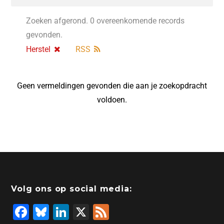
Zoeken afgerond. 0 overeenkomende records
gevonden.
Herstel
RSS
Geen vermeldingen gevonden die aan je zoekopdracht
voldoen.
Volg ons op social media:
F
Bl
Li
X
F