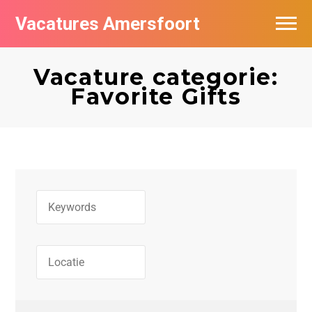
Vacatures Amersfoort
Vacatures per bedrijf
Vacature categorie:
De populairste vacatures in Amersfoort
Favorite Gifts
Nieuwsbrief feed