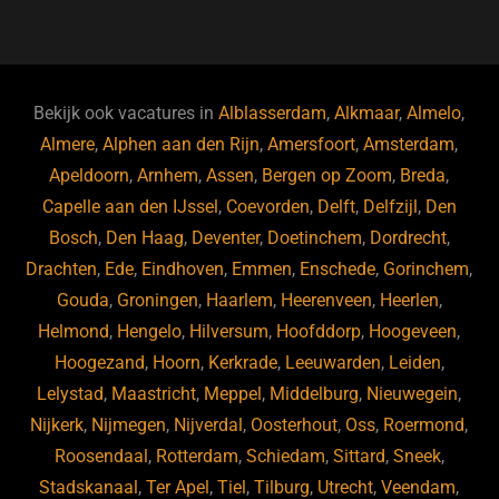
a
u
n
e
c
e
k
e
e
s
e
d
b
ky
dI
Bekijk ook vacatures in
Alblasserdam
,
Alkmaar
,
Almelo
,
o
n
Almere
,
Alphen aan den Rijn
,
Amersfoort
,
Amsterdam
,
Apeldoorn
,
Arnhem
,
Assen
,
Bergen op Zoom
,
Breda
,
o
Capelle aan den IJssel
,
Coevorden
,
Delft
,
Delfzijl
,
Den
k
Bosch
,
Den Haag
,
Deventer
,
Doetinchem
,
Dordrecht
,
Drachten
,
Ede
,
Eindhoven
,
Emmen
,
Enschede
,
Gorinchem
,
Gouda
,
Groningen
,
Haarlem
,
Heerenveen
,
Heerlen
,
Helmond
,
Hengelo
,
Hilversum
,
Hoofddorp
,
Hoogeveen
,
Hoogezand
,
Hoorn
,
Kerkrade
,
Leeuwarden
,
Leiden
,
Lelystad
,
Maastricht
,
Meppel
,
Middelburg
,
Nieuwegein
,
Nijkerk
,
Nijmegen
,
Nijverdal
,
Oosterhout
,
Oss
,
Roermond
,
Roosendaal
,
Rotterdam
,
Schiedam
,
Sittard
,
Sneek
,
Stadskanaal
,
Ter Apel
,
Tiel
,
Tilburg
,
Utrecht
,
Veendam
,