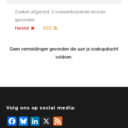
Zoeken afgerond. 0 overeenkomende records
gevonden.
Herstel
RSS
Geen vermeldingen gevonden die aan je zoekopdracht
voldoen.
Volg ons op social media:
F
Bl
Li
X
F