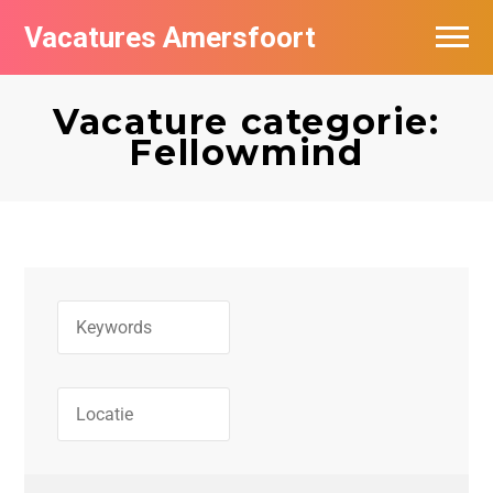
Vacatures Amersfoort
Vacatures per bedrijf
Vacature categorie:
De populairste vacatures in Amersfoort
Fellowmind
Nieuwsbrief feed