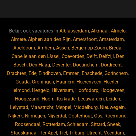
a
u
n
e
c
e
k
e
e
s
e
d
b
ky
dI
Bekijk ook vacatures in
Alblasserdam
,
Alkmaar
,
Almelo
,
o
n
Almere
,
Alphen aan den Rijn
,
Amersfoort
,
Amsterdam
,
Apeldoorn
,
Arnhem
,
Assen
,
Bergen op Zoom
,
Breda
,
o
Capelle aan den IJssel
,
Coevorden
,
Delft
,
Delfzijl
,
Den
k
Bosch
,
Den Haag
,
Deventer
,
Doetinchem
,
Dordrecht
,
Drachten
,
Ede
,
Eindhoven
,
Emmen
,
Enschede
,
Gorinchem
,
Gouda
,
Groningen
,
Haarlem
,
Heerenveen
,
Heerlen
,
Helmond
,
Hengelo
,
Hilversum
,
Hoofddorp
,
Hoogeveen
,
Hoogezand
,
Hoorn
,
Kerkrade
,
Leeuwarden
,
Leiden
,
Lelystad
,
Maastricht
,
Meppel
,
Middelburg
,
Nieuwegein
,
Nijkerk
,
Nijmegen
,
Nijverdal
,
Oosterhout
,
Oss
,
Roermond
,
Roosendaal
,
Rotterdam
,
Schiedam
,
Sittard
,
Sneek
,
Stadskanaal
,
Ter Apel
,
Tiel
,
Tilburg
,
Utrecht
,
Veendam
,