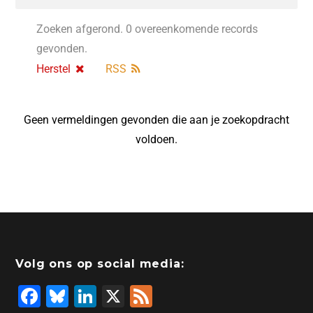
Zoeken afgerond. 0 overeenkomende records
gevonden.
Herstel
RSS
Geen vermeldingen gevonden die aan je zoekopdracht
voldoen.
Volg ons op social media:
F
Bl
Li
X
F