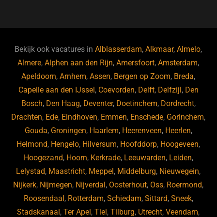
a
u
n
e
c
e
k
e
e
s
e
d
b
ky
dI
Bekijk ook vacatures in
Alblasserdam
,
Alkmaar
,
Almelo
,
o
n
Almere
,
Alphen aan den Rijn
,
Amersfoort
,
Amsterdam
,
Apeldoorn
,
Arnhem
,
Assen
,
Bergen op Zoom
,
Breda
,
o
Capelle aan den IJssel
,
Coevorden
,
Delft
,
Delfzijl
,
Den
k
Bosch
,
Den Haag
,
Deventer
,
Doetinchem
,
Dordrecht
,
Drachten
,
Ede
,
Eindhoven
,
Emmen
,
Enschede
,
Gorinchem
,
Gouda
,
Groningen
,
Haarlem
,
Heerenveen
,
Heerlen
,
Helmond
,
Hengelo
,
Hilversum
,
Hoofddorp
,
Hoogeveen
,
Hoogezand
,
Hoorn
,
Kerkrade
,
Leeuwarden
,
Leiden
,
Lelystad
,
Maastricht
,
Meppel
,
Middelburg
,
Nieuwegein
,
Nijkerk
,
Nijmegen
,
Nijverdal
,
Oosterhout
,
Oss
,
Roermond
,
Roosendaal
,
Rotterdam
,
Schiedam
,
Sittard
,
Sneek
,
Stadskanaal
,
Ter Apel
,
Tiel
,
Tilburg
,
Utrecht
,
Veendam
,