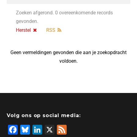
Zoeken afgerond. 0 overeenkomende records
gevonden.
Herstel
RSS
Geen vermeldingen gevonden die aan je zoekopdracht
voldoen.
Volg ons op social media:
F
Bl
Li
X
F