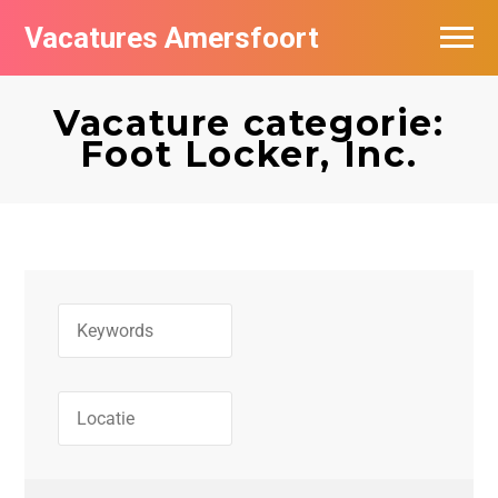
Vacatures Amersfoort
Vacatures per bedrijf
Vacature categorie:
De populairste vacatures in Amersfoort
Foot Locker, Inc.
Nieuwsbrief feed