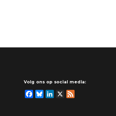
Volg ons op social media:
F
Bl
Li
X
F
a
u
n
e
c
e
k
e