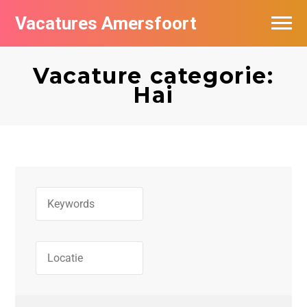
Vacatures Amersfoort
Vacatures per bedrijf
Vacature categorie:
De populairste vacatures in Amersfoort
Hai
Nieuwsbrief feed