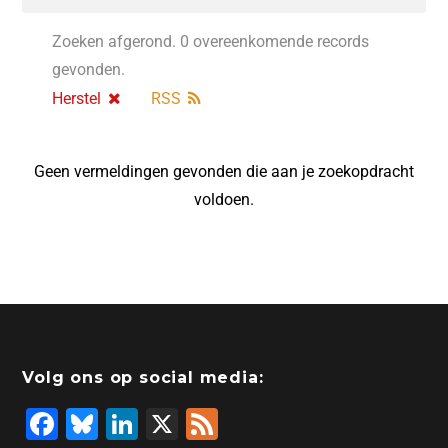
Zoeken afgerond. 0 overeenkomende records
gevonden.
Herstel
RSS
Geen vermeldingen gevonden die aan je zoekopdracht
voldoen.
Volg ons op social media:
F
Bl
Li
X
F