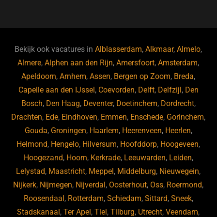
a
u
n
e
c
e
k
e
e
s
e
d
b
ky
dI
Bekijk ook vacatures in
Alblasserdam
,
Alkmaar
,
Almelo
,
o
n
Almere
,
Alphen aan den Rijn
,
Amersfoort
,
Amsterdam
,
Apeldoorn
,
Arnhem
,
Assen
,
Bergen op Zoom
,
Breda
,
o
Capelle aan den IJssel
,
Coevorden
,
Delft
,
Delfzijl
,
Den
k
Bosch
,
Den Haag
,
Deventer
,
Doetinchem
,
Dordrecht
,
Drachten
,
Ede
,
Eindhoven
,
Emmen
,
Enschede
,
Gorinchem
,
Gouda
,
Groningen
,
Haarlem
,
Heerenveen
,
Heerlen
,
Helmond
,
Hengelo
,
Hilversum
,
Hoofddorp
,
Hoogeveen
,
Hoogezand
,
Hoorn
,
Kerkrade
,
Leeuwarden
,
Leiden
,
Lelystad
,
Maastricht
,
Meppel
,
Middelburg
,
Nieuwegein
,
Nijkerk
,
Nijmegen
,
Nijverdal
,
Oosterhout
,
Oss
,
Roermond
,
Roosendaal
,
Rotterdam
,
Schiedam
,
Sittard
,
Sneek
,
Stadskanaal
,
Ter Apel
,
Tiel
,
Tilburg
,
Utrecht
,
Veendam
,