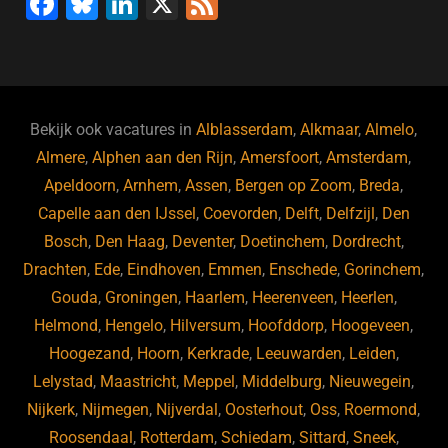
F
Bl
Li
X
F
a
u
n
e
c
e
k
e
e
s
e
d
b
ky
dI
Bekijk ook vacatures in
Alblasserdam
,
Alkmaar
,
Almelo
,
o
n
Almere
,
Alphen aan den Rijn
,
Amersfoort
,
Amsterdam
,
Apeldoorn
,
Arnhem
,
Assen
,
Bergen op Zoom
,
Breda
,
o
Capelle aan den IJssel
,
Coevorden
,
Delft
,
Delfzijl
,
Den
k
Bosch
,
Den Haag
,
Deventer
,
Doetinchem
,
Dordrecht
,
Drachten
,
Ede
,
Eindhoven
,
Emmen
,
Enschede
,
Gorinchem
,
Gouda
,
Groningen
,
Haarlem
,
Heerenveen
,
Heerlen
,
Helmond
,
Hengelo
,
Hilversum
,
Hoofddorp
,
Hoogeveen
,
Hoogezand
,
Hoorn
,
Kerkrade
,
Leeuwarden
,
Leiden
,
Lelystad
,
Maastricht
,
Meppel
,
Middelburg
,
Nieuwegein
,
Nijkerk
,
Nijmegen
,
Nijverdal
,
Oosterhout
,
Oss
,
Roermond
,
Roosendaal
,
Rotterdam
,
Schiedam
,
Sittard
,
Sneek
,