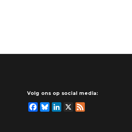
Volg ons op social media:
F
Bl
Li
X
F
a
u
n
e
c
e
k
e