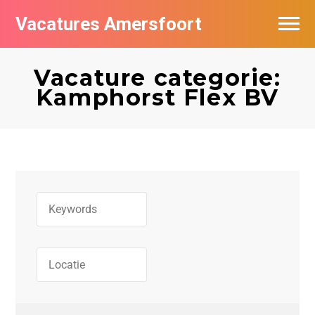
Vacatures Amersfoort
Vacatures per bedrijf
Vacature categorie:
De populairste vacatures in Amersfoort
Kamphorst Flex BV
Nieuwsbrief feed