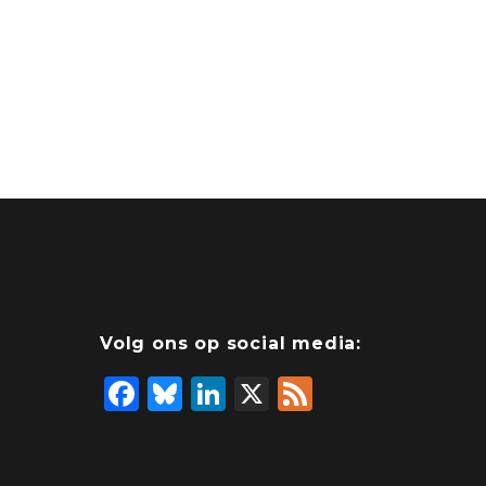
Volg ons op social media:
F
Bl
Li
X
F
a
u
n
e
c
e
k
e