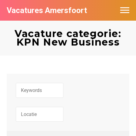
Vacatures Amersfoort
Vacatures per bedrijf
Vacature categorie:
De populairste vacatures in Amersfoort
KPN New Business
Nieuwsbrief feed