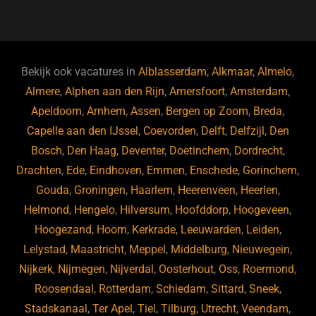
a
u
n
e
c
e
k
e
e
s
e
d
b
ky
dI
Bekijk ook vacatures in
Alblasserdam
,
Alkmaar
,
Almelo
,
o
n
Almere
,
Alphen aan den Rijn
,
Amersfoort
,
Amsterdam
,
Apeldoorn
,
Arnhem
,
Assen
,
Bergen op Zoom
,
Breda
,
o
Capelle aan den IJssel
,
Coevorden
,
Delft
,
Delfzijl
,
Den
k
Bosch
,
Den Haag
,
Deventer
,
Doetinchem
,
Dordrecht
,
Drachten
,
Ede
,
Eindhoven
,
Emmen
,
Enschede
,
Gorinchem
,
Gouda
,
Groningen
,
Haarlem
,
Heerenveen
,
Heerlen
,
Helmond
,
Hengelo
,
Hilversum
,
Hoofddorp
,
Hoogeveen
,
Hoogezand
,
Hoorn
,
Kerkrade
,
Leeuwarden
,
Leiden
,
Lelystad
,
Maastricht
,
Meppel
,
Middelburg
,
Nieuwegein
,
Nijkerk
,
Nijmegen
,
Nijverdal
,
Oosterhout
,
Oss
,
Roermond
,
Roosendaal
,
Rotterdam
,
Schiedam
,
Sittard
,
Sneek
,
Stadskanaal
,
Ter Apel
,
Tiel
,
Tilburg
,
Utrecht
,
Veendam
,