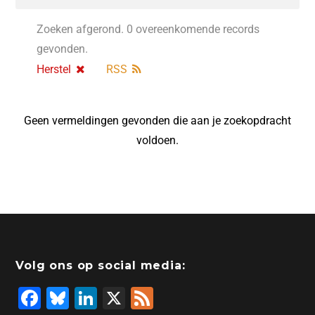
Zoeken afgerond. 0 overeenkomende records
gevonden.
Herstel
RSS
Geen vermeldingen gevonden die aan je zoekopdracht
voldoen.
Volg ons op social media:
F
Bl
Li
X
F