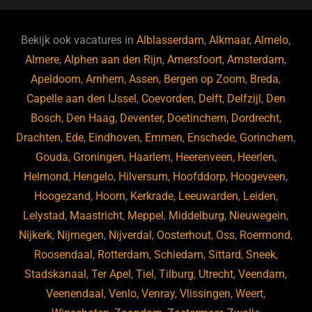
e
s
e
d
b
ky
dI
Bekijk ook vacatures in
Alblasserdam
,
Alkmaar
,
Almelo
,
o
n
Almere
,
Alphen aan den Rijn
,
Amersfoort
,
Amsterdam
,
Apeldoorn
,
Arnhem
,
Assen
,
Bergen op Zoom
,
Breda
,
o
Capelle aan den IJssel
,
Coevorden
,
Delft
,
Delfzijl
,
Den
k
Bosch
,
Den Haag
,
Deventer
,
Doetinchem
,
Dordrecht
,
Drachten
,
Ede
,
Eindhoven
,
Emmen
,
Enschede
,
Gorinchem
,
Gouda
,
Groningen
,
Haarlem
,
Heerenveen
,
Heerlen
,
Helmond
,
Hengelo
,
Hilversum
,
Hoofddorp
,
Hoogeveen
,
Hoogezand
,
Hoorn
,
Kerkrade
,
Leeuwarden
,
Leiden
,
Lelystad
,
Maastricht
,
Meppel
,
Middelburg
,
Nieuwegein
,
Nijkerk
,
Nijmegen
,
Nijverdal
,
Oosterhout
,
Oss
,
Roermond
,
Roosendaal
,
Rotterdam
,
Schiedam
,
Sittard
,
Sneek
,
Stadskanaal
,
Ter Apel
,
Tiel
,
Tilburg
,
Utrecht
,
Veendam
,
Veenendaal
,
Venlo
,
Venray
,
Vlissingen
,
Weert
,