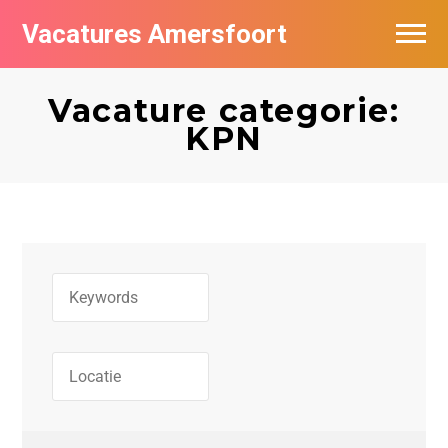
Vacatures Amersfoort
Vacatures per bedrijf
Vacature categorie:
De populairste vacatures in Amersfoort
KPN
Nieuwsbrief feed