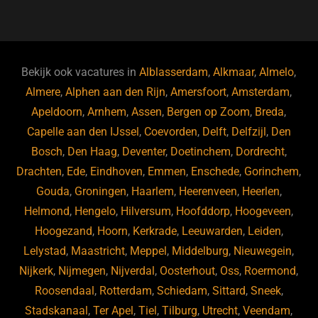
a
u
n
e
c
e
k
e
e
s
e
d
b
ky
dI
Bekijk ook vacatures in
Alblasserdam
,
Alkmaar
,
Almelo
,
o
n
Almere
,
Alphen aan den Rijn
,
Amersfoort
,
Amsterdam
,
Apeldoorn
,
Arnhem
,
Assen
,
Bergen op Zoom
,
Breda
,
o
Capelle aan den IJssel
,
Coevorden
,
Delft
,
Delfzijl
,
Den
k
Bosch
,
Den Haag
,
Deventer
,
Doetinchem
,
Dordrecht
,
Drachten
,
Ede
,
Eindhoven
,
Emmen
,
Enschede
,
Gorinchem
,
Gouda
,
Groningen
,
Haarlem
,
Heerenveen
,
Heerlen
,
Helmond
,
Hengelo
,
Hilversum
,
Hoofddorp
,
Hoogeveen
,
Hoogezand
,
Hoorn
,
Kerkrade
,
Leeuwarden
,
Leiden
,
Lelystad
,
Maastricht
,
Meppel
,
Middelburg
,
Nieuwegein
,
Nijkerk
,
Nijmegen
,
Nijverdal
,
Oosterhout
,
Oss
,
Roermond
,
Roosendaal
,
Rotterdam
,
Schiedam
,
Sittard
,
Sneek
,
Stadskanaal
,
Ter Apel
,
Tiel
,
Tilburg
,
Utrecht
,
Veendam
,