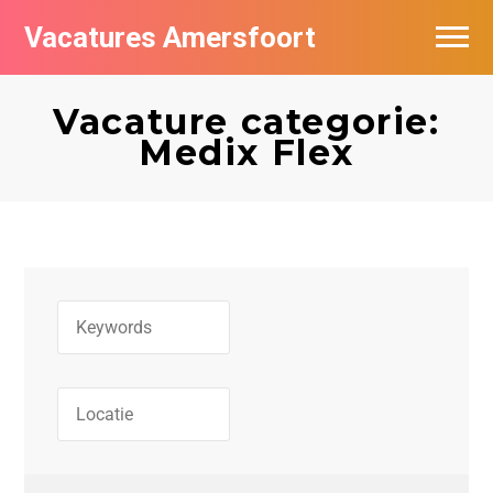
Vacatures Amersfoort
Vacatures per bedrijf
Vacature categorie:
De populairste vacatures in Amersfoort
Medix Flex
Nieuwsbrief feed