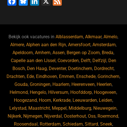
F
Bl
Li
X
F
a
u
n
e
c
e
k
e
e
s
e
d
b
ky
dI
Bekijk ook vacatures in
Alblasserdam
,
Alkmaar
,
Almelo
,
o
n
Almere
,
Alphen aan den Rijn
,
Amersfoort
,
Amsterdam
,
Apeldoorn
,
Arnhem
,
Assen
,
Bergen op Zoom
,
Breda
,
o
Capelle aan den IJssel
,
Coevorden
,
Delft
,
Delfzijl
,
Den
k
Bosch
,
Den Haag
,
Deventer
,
Doetinchem
,
Dordrecht
,
Drachten
,
Ede
,
Eindhoven
,
Emmen
,
Enschede
,
Gorinchem
,
Gouda
,
Groningen
,
Haarlem
,
Heerenveen
,
Heerlen
,
Helmond
,
Hengelo
,
Hilversum
,
Hoofddorp
,
Hoogeveen
,
Hoogezand
,
Hoorn
,
Kerkrade
,
Leeuwarden
,
Leiden
,
Lelystad
,
Maastricht
,
Meppel
,
Middelburg
,
Nieuwegein
,
Nijkerk
,
Nijmegen
,
Nijverdal
,
Oosterhout
,
Oss
,
Roermond
,
Roosendaal
,
Rotterdam
,
Schiedam
,
Sittard
,
Sneek
,