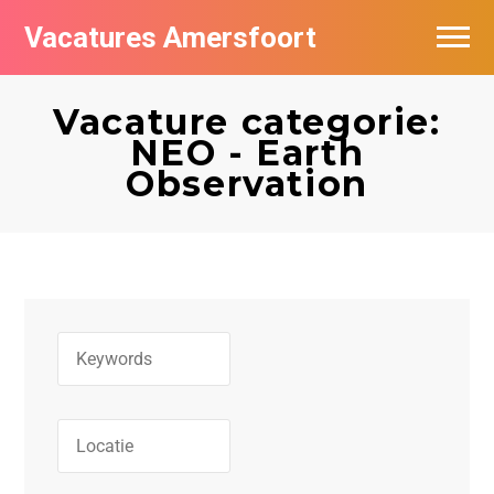
Vacatures Amersfoort
Vacatures per bedrijf
Vacature categorie:
De populairste vacatures in Amersfoort
NEO - Earth
Observation
Nieuwsbrief feed