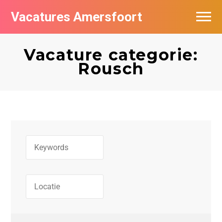
Vacatures Amersfoort
Vacatures per bedrijf
Vacature categorie:
De populairste vacatures in Amersfoort
Rousch
Nieuwsbrief feed