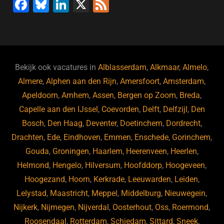
F
Bl
Li
X
F
a
u
n
e
c
e
k
e
e
s
e
d
b
ky
dI
Bekijk ook vacatures in
Alblasserdam
,
Alkmaar
,
Almelo
,
o
n
Almere
,
Alphen aan den Rijn
,
Amersfoort
,
Amsterdam
,
Apeldoorn
,
Arnhem
,
Assen
,
Bergen op Zoom
,
Breda
,
o
Capelle aan den IJssel
,
Coevorden
,
Delft
,
Delfzijl
,
Den
k
Bosch
,
Den Haag
,
Deventer
,
Doetinchem
,
Dordrecht
,
Drachten
,
Ede
,
Eindhoven
,
Emmen
,
Enschede
,
Gorinchem
,
Gouda
,
Groningen
,
Haarlem
,
Heerenveen
,
Heerlen
,
Helmond
,
Hengelo
,
Hilversum
,
Hoofddorp
,
Hoogeveen
,
Hoogezand
,
Hoorn
,
Kerkrade
,
Leeuwarden
,
Leiden
,
Lelystad
,
Maastricht
,
Meppel
,
Middelburg
,
Nieuwegein
,
Nijkerk
,
Nijmegen
,
Nijverdal
,
Oosterhout
,
Oss
,
Roermond
,
Roosendaal
,
Rotterdam
,
Schiedam
,
Sittard
,
Sneek
,