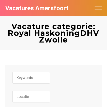
Vacatures Amersfoort
Vacatures per bedrijf
Vacature categorie:
De populairste vacatures in Amersfoort
Royal HaskoningDHV
Zwolle
Nieuwsbrief feed