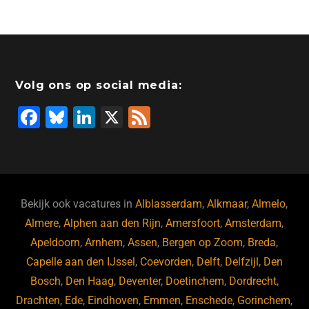
Volg ons op social media:
F
Bl
Li
X
F
a
u
n
e
c
e
k
e
e
s
e
d
b
ky
dI
Bekijk ook vacatures in
Alblasserdam
,
Alkmaar
,
Almelo
,
o
n
Almere
,
Alphen aan den Rijn
,
Amersfoort
,
Amsterdam
,
Apeldoorn
,
Arnhem
,
Assen
,
Bergen op Zoom
,
Breda
,
o
Capelle aan den IJssel
,
Coevorden
,
Delft
,
Delfzijl
,
Den
k
Bosch
,
Den Haag
,
Deventer
,
Doetinchem
,
Dordrecht
,
Drachten
,
Ede
,
Eindhoven
,
Emmen
,
Enschede
,
Gorinchem
,