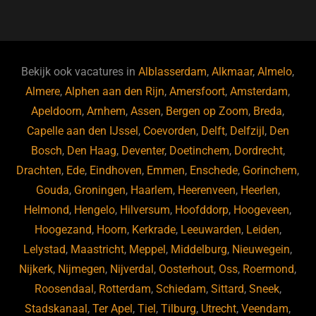
a
u
n
e
c
e
k
e
e
s
e
d
b
ky
dI
Bekijk ook vacatures in
Alblasserdam
,
Alkmaar
,
Almelo
,
o
n
Almere
,
Alphen aan den Rijn
,
Amersfoort
,
Amsterdam
,
Apeldoorn
,
Arnhem
,
Assen
,
Bergen op Zoom
,
Breda
,
o
Capelle aan den IJssel
,
Coevorden
,
Delft
,
Delfzijl
,
Den
k
Bosch
,
Den Haag
,
Deventer
,
Doetinchem
,
Dordrecht
,
Drachten
,
Ede
,
Eindhoven
,
Emmen
,
Enschede
,
Gorinchem
,
Gouda
,
Groningen
,
Haarlem
,
Heerenveen
,
Heerlen
,
Helmond
,
Hengelo
,
Hilversum
,
Hoofddorp
,
Hoogeveen
,
Hoogezand
,
Hoorn
,
Kerkrade
,
Leeuwarden
,
Leiden
,
Lelystad
,
Maastricht
,
Meppel
,
Middelburg
,
Nieuwegein
,
Nijkerk
,
Nijmegen
,
Nijverdal
,
Oosterhout
,
Oss
,
Roermond
,
Roosendaal
,
Rotterdam
,
Schiedam
,
Sittard
,
Sneek
,
Stadskanaal
,
Ter Apel
,
Tiel
,
Tilburg
,
Utrecht
,
Veendam
,