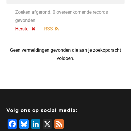
Zoeken afgerond. 0 overeenkomende records
gevonden.
Herstel
RSS
Geen vermeldingen gevonden die aan je zoekopdracht
voldoen.
Volg ons op social media:
F
Bl
Li
X
F