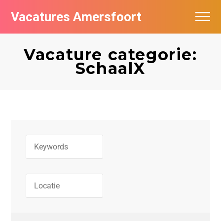
Vacatures Amersfoort
Vacatures per bedrijf
Vacature categorie:
De populairste vacatures in Amersfoort
SchaalX
Nieuwsbrief feed