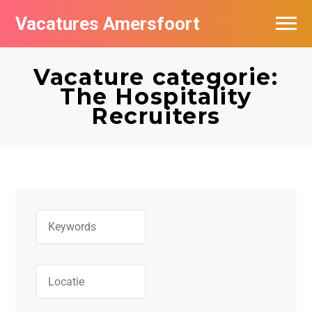
Vacatures Amersfoort
Vacatures per bedrijf
Vacature categorie:
De populairste vacatures in Amersfoort
The Hospitality
Recruiters
Nieuwsbrief feed