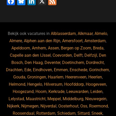
F
Bl
Li
X
F
a
u
n
e
c
e
k
e
e
s
e
d
b
ky
dI
Bekijk ook vacatures in
Alblasserdam
,
Alkmaar
,
Almelo
,
o
n
Almere
,
Alphen aan den Rijn
,
Amersfoort
,
Amsterdam
,
Apeldoorn
,
Arnhem
,
Assen
,
Bergen op Zoom
,
Breda
,
o
Capelle aan den IJssel
,
Coevorden
,
Delft
,
Delfzijl
,
Den
k
Bosch
,
Den Haag
,
Deventer
,
Doetinchem
,
Dordrecht
,
Drachten
,
Ede
,
Eindhoven
,
Emmen
,
Enschede
,
Gorinchem
,
Gouda
,
Groningen
,
Haarlem
,
Heerenveen
,
Heerlen
,
Helmond
,
Hengelo
,
Hilversum
,
Hoofddorp
,
Hoogeveen
,
Hoogezand
,
Hoorn
,
Kerkrade
,
Leeuwarden
,
Leiden
,
Lelystad
,
Maastricht
,
Meppel
,
Middelburg
,
Nieuwegein
,
Nijkerk
,
Nijmegen
,
Nijverdal
,
Oosterhout
,
Oss
,
Roermond
,
Roosendaal
,
Rotterdam
,
Schiedam
,
Sittard
,
Sneek
,