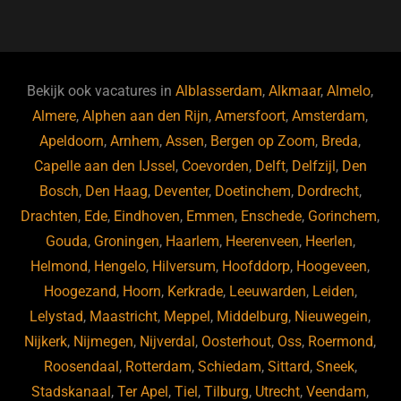
a
u
n
e
c
e
k
e
e
s
e
d
b
ky
dI
Bekijk ook vacatures in
Alblasserdam
,
Alkmaar
,
Almelo
,
o
n
Almere
,
Alphen aan den Rijn
,
Amersfoort
,
Amsterdam
,
Apeldoorn
,
Arnhem
,
Assen
,
Bergen op Zoom
,
Breda
,
o
Capelle aan den IJssel
,
Coevorden
,
Delft
,
Delfzijl
,
Den
k
Bosch
,
Den Haag
,
Deventer
,
Doetinchem
,
Dordrecht
,
Drachten
,
Ede
,
Eindhoven
,
Emmen
,
Enschede
,
Gorinchem
,
Gouda
,
Groningen
,
Haarlem
,
Heerenveen
,
Heerlen
,
Helmond
,
Hengelo
,
Hilversum
,
Hoofddorp
,
Hoogeveen
,
Hoogezand
,
Hoorn
,
Kerkrade
,
Leeuwarden
,
Leiden
,
Lelystad
,
Maastricht
,
Meppel
,
Middelburg
,
Nieuwegein
,
Nijkerk
,
Nijmegen
,
Nijverdal
,
Oosterhout
,
Oss
,
Roermond
,
Roosendaal
,
Rotterdam
,
Schiedam
,
Sittard
,
Sneek
,
Stadskanaal
,
Ter Apel
,
Tiel
,
Tilburg
,
Utrecht
,
Veendam
,