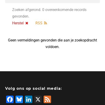
Zoeken afgerond. 0 overeenkomende records
gevonden.
Herstel
RSS
Geen vermeldingen gevonden die aan je zoekopdracht
voldoen.
Volg ons op social media:
F
Bl
Li
X
F