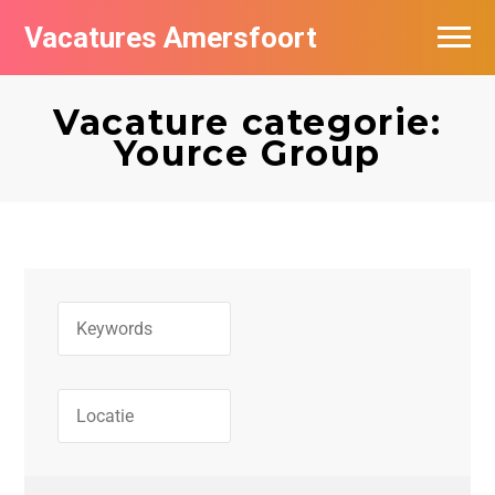
Vacatures Amersfoort
Vacatures per bedrijf
Vacature categorie:
De populairste vacatures in Amersfoort
Yource Group
Nieuwsbrief feed