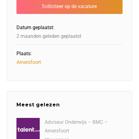
b
dI
d
d
A
o
n
o
s
p
o
n
p
Datum geplaatst:
k
2 maanden geleden geplaatst
Plaats:
Amersfoort
Meest gelezen
Adviseur Onderwijs – BMC –
Amersfoort