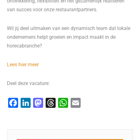
ontwikkeling, flexibiliteit en het gezamenlijk realiseren
van succes voor onze restaurantpartners.
Wil jij deel uitmaken van een dynamisch team dat lokale
ondernemers helpt groeien en impact maakt in de
horecabranche?
Lees hier meer
Deel deze vacature:
F
Li
M
T
W
E
a
n
a
hr
h
m
c
k
st
e
at
ai
e
e
o
a
s
l