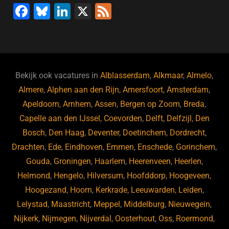
F
Bl
Li
X
F
a
u
n
e
c
e
k
e
e
s
e
d
b
ky
dI
Bekijk ook vacatures in
Alblasserdam
,
Alkmaar
,
Almelo
,
o
n
Almere
,
Alphen aan den Rijn
,
Amersfoort
,
Amsterdam
,
Apeldoorn
,
Arnhem
,
Assen
,
Bergen op Zoom
,
Breda
,
o
Capelle aan den IJssel
,
Coevorden
,
Delft
,
Delfzijl
,
Den
k
Bosch
,
Den Haag
,
Deventer
,
Doetinchem
,
Dordrecht
,
Drachten
,
Ede
,
Eindhoven
,
Emmen
,
Enschede
,
Gorinchem
,
Gouda
,
Groningen
,
Haarlem
,
Heerenveen
,
Heerlen
,
Helmond
,
Hengelo
,
Hilversum
,
Hoofddorp
,
Hoogeveen
,
Hoogezand
,
Hoorn
,
Kerkrade
,
Leeuwarden
,
Leiden
,
Lelystad
,
Maastricht
,
Meppel
,
Middelburg
,
Nieuwegein
,
Nijkerk
,
Nijmegen
,
Nijverdal
,
Oosterhout
,
Oss
,
Roermond
,