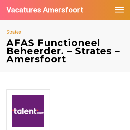
Vacatures Amersfoort
Vacatures per bedrijf
Strates
De populairste vacatures in Amersfoort
AFAS Functioneel
Beheerder. – Strates –
Nieuwsbrief feed
Amersfoort