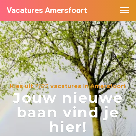
Vacatures Amersfoort
Vacatures per bedrijf
De populairste vacatures in Amersfoort
Nieuwsbrief feed
Kies uit
2623
vacatures in Amersfoort
Jouw nieuwe
baan vind je
hier!