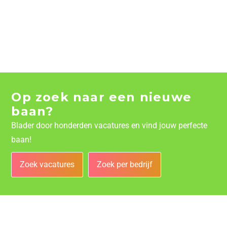
Op zoek naar een nieuwe
baan?
Blader door honderden vacatures en vind jouw perfecte
baan!
Zoek vacatures
Zoek per bedrijf