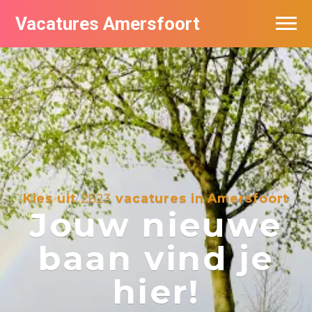
Vacatures Amersfoort
Vacatures per bedrijf
De populairste vacatures in Amersfoort
Nieuwsbrief feed
Kies uit
2623
vacatures in Amersfoort
Jouw nieuwe
baan vind je
hier!