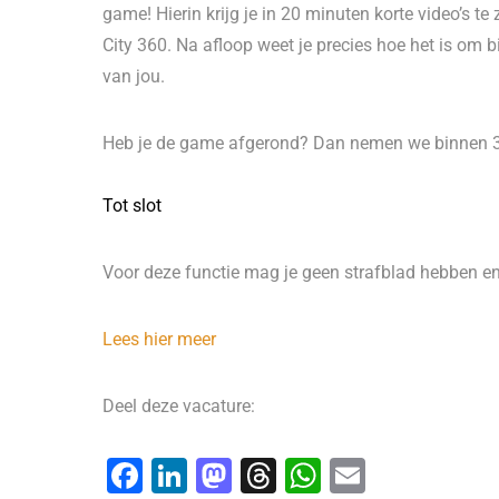
game! Hierin krijg je in 20 minuten korte video’s te
City 360. Na afloop weet je precies hoe het is om b
van jou.
Heb je de game afgerond? Dan nemen we binnen 3
Tot slot
Voor deze functie mag je geen strafblad hebben en
Lees hier meer
Deel deze vacature:
F
Li
M
T
W
E