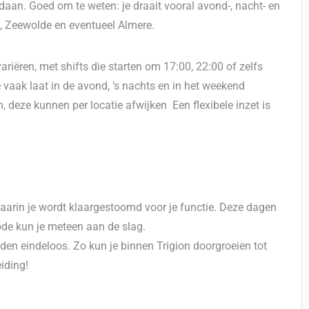
edaan. Goed om te weten: je draait vooral avond-, nacht- en
k, Zeewolde en eventueel Almere.
riëren, met shifts die starten om 17:00, 22:00 of zelfs
vaak laat in de avond, ‘s nachts en in het weekend
n, deze kunnen per locatie afwijken Een flexibele inzet is
aarin je wordt klaargestoomd voor je functie. Deze dagen
ode kun je meteen aan de slag.
eden eindeloos. Zo kun je binnen Trigion doorgroeien tot
eiding!