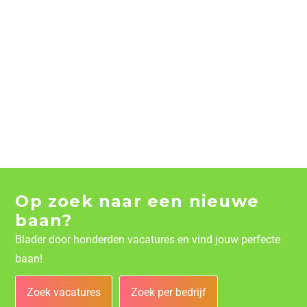
Op zoek naar een nieuwe
baan?
Blader door honderden vacatures en vind jouw perfecte
baan!
Zoek vacatures
Zoek per bedrijf