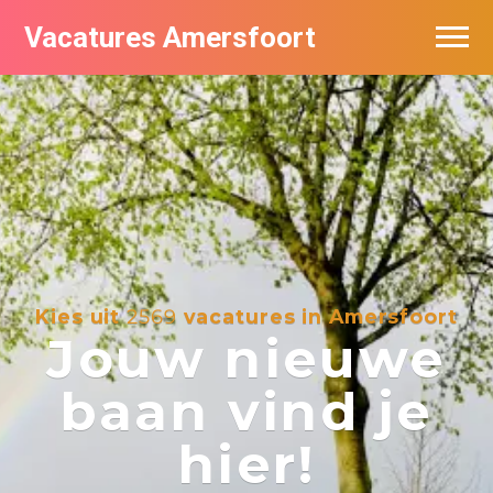
Vacatures Amersfoort
Vacatures per bedrijf
De populairste vacatures in Amersfoort
Nieuwsbrief feed
Kies uit
2569
vacatures in Amersfoort
Jouw nieuwe
baan vind je
hier!