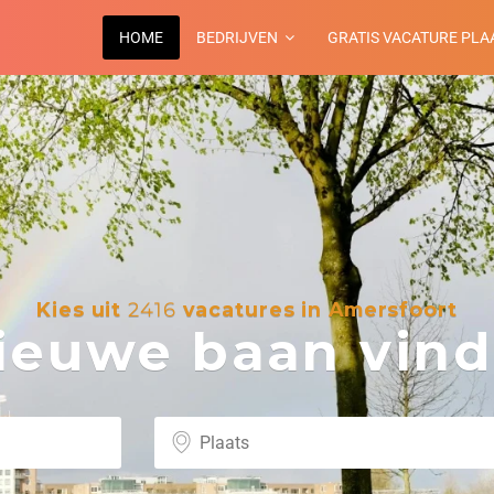
HOME
BEDRIJVEN
GRATIS VACATURE PLA
Kies uit
2416
vacatures in Amersfoort
euwe baan vind 