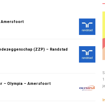
 Amersfoort
Medezeggenschap (ZZP) – Randstad
S
1
r – Olympia – Amersfoort
j
I