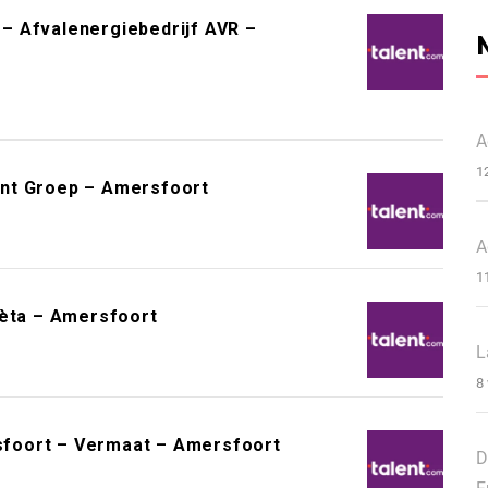
– Afvalenergiebedrijf AVR –
A
1
ent Groep – Amersfoort
A
1
Bèta – Amersfoort
L
8
foort – Vermaat – Amersfoort
D