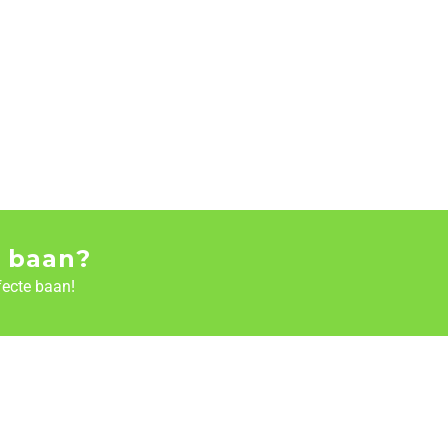
 baan?
fecte baan!