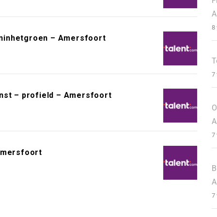
F
A
8
ninhetgroen – Amersfoort
T
7
nst – profield – Amersfoort
O
A
7
Amersfoort
B
A
7