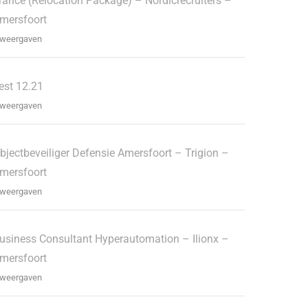
rance (Relocation Package) – Nordicrecruiters –
mersfoort
 weergaven
est 12.21
 weergaven
bjectbeveiliger Defensie Amersfoort – Trigion –
mersfoort
 weergaven
usiness Consultant Hyperautomation – Ilionx –
mersfoort
 weergaven