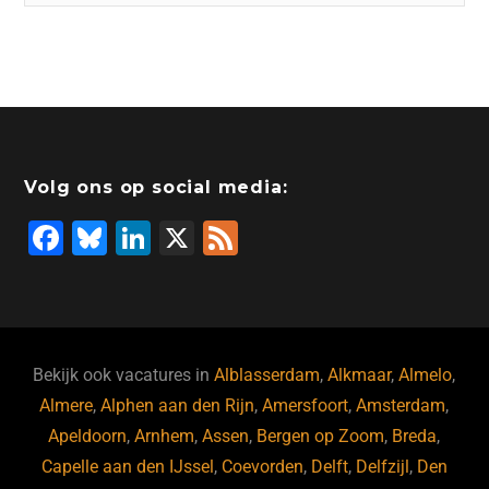
Volg ons op social media:
F
Bl
Li
X
F
a
u
n
e
c
e
k
e
e
s
e
d
b
ky
dI
Bekijk ook vacatures in
Alblasserdam
,
Alkmaar
,
Almelo
,
o
n
Almere
,
Alphen aan den Rijn
,
Amersfoort
,
Amsterdam
,
Apeldoorn
,
Arnhem
,
Assen
,
Bergen op Zoom
,
Breda
,
o
Capelle aan den IJssel
,
Coevorden
,
Delft
,
Delfzijl
,
Den
k