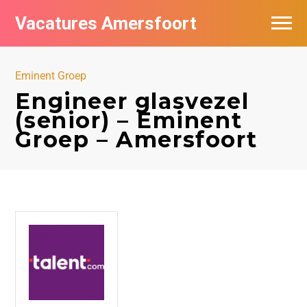
Vacatures Amersfoort
Vacatures per bedrijf
Eminent Groep
De populairste vacatures in Amersfoort
Engineer glasvezel
(senior) – Eminent
Nieuwsbrief feed
Groep – Amersfoort