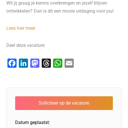
Wil jij graag je kennis overbrengen en jezelf blijven
ontwikkelen? Dan is dit een mooie uitdaging voor jou!
Lees hier meer
Deel deze vacature:
F
Li
M
T
W
E
a
n
a
hr
h
m
c
k
st
e
at
ai
e
e
o
a
s
l
b
dI
d
d
A
o
n
o
s
p
o
n
p
Datum geplaatst:
k