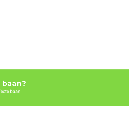
 baan?
fecte baan!