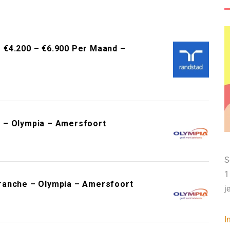
 – €4.200 – €6.900 Per Maand –
 – Olympia – Amersfoort
S
1
ranche – Olympia – Amersfoort
j
I