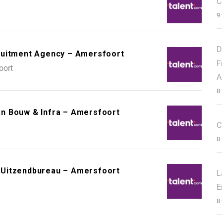
C
9
D
ruitment Agency – Amersfoort
F
oort
A
8
n Bouw & Infra – Amersfoort
C
8
 Uitzendbureau – Amersfoort
L
E
8