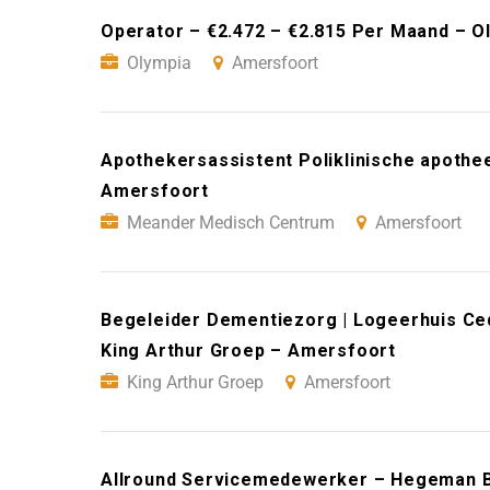
Operator – €2.472 – €2.815 Per Maand – O
Olympia
Amersfoort
Apothekersassistent Poliklinische apoth
Amersfoort
Meander Medisch Centrum
Amersfoort
Begeleider Dementiezorg | Logeerhuis Ced
King Arthur Groep – Amersfoort
King Arthur Groep
Amersfoort
Allround Servicemedewerker – Hegeman B