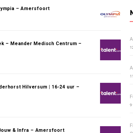
lympia – Amersfoort
A
eek – Meander Medisch Centrum –
1
A
1
erhorst Hilversum | 16-24 uur –
F
9
F
ouw & Infra – Amersfoort