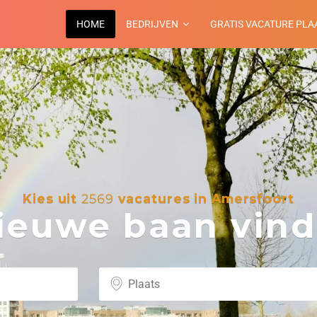
HOME
BEDRIJVEN
GRATIS VACATURE PLA
Kies uit
2569
vacatures in Amersfoort
euwe baan vind 