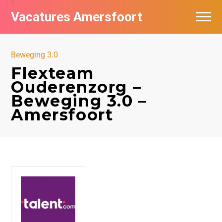
Vacatures Amersfoort
Vacatures per bedrijf
Beweging 3.0
De populairste vacatures in Amersfoort
Flexteam
Ouderenzorg –
Nieuwsbrief feed
Beweging 3.0 –
Amersfoort