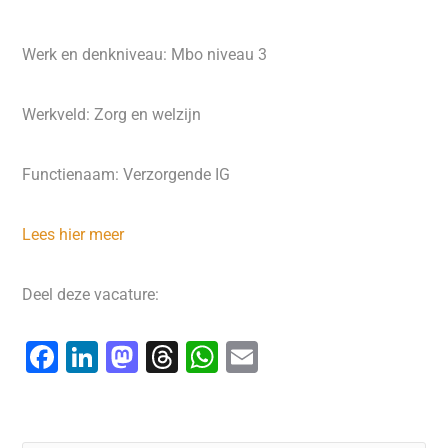
Werk en denkniveau: Mbo niveau 3
Werkveld: Zorg en welzijn
Functienaam: Verzorgende IG
Lees hier meer
Deel deze vacature:
F
Li
M
T
W
E
a
n
a
hr
h
m
c
k
st
e
at
ai