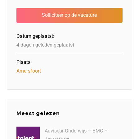
e
e
o
a
s
l
b
dI
d
d
A
o
n
o
s
p
o
n
p
Datum geplaatst:
k
4 dagen geleden geplaatst
Plaats:
Amersfoort
Meest gelezen
Adviseur Onderwijs – BMC –