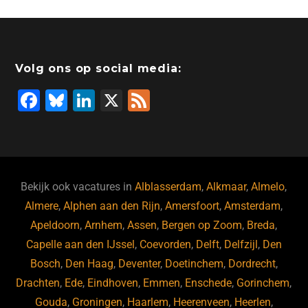
Volg ons op social media:
F
Bl
Li
X
F
a
u
n
e
c
e
k
e
e
s
e
d
b
ky
dI
Bekijk ook vacatures in
Alblasserdam
,
Alkmaar
,
Almelo
,
o
n
Almere
,
Alphen aan den Rijn
,
Amersfoort
,
Amsterdam
,
Apeldoorn
,
Arnhem
,
Assen
,
Bergen op Zoom
,
Breda
,
o
Capelle aan den IJssel
,
Coevorden
,
Delft
,
Delfzijl
,
Den
k
Bosch
,
Den Haag
,
Deventer
,
Doetinchem
,
Dordrecht
,
Drachten
,
Ede
,
Eindhoven
,
Emmen
,
Enschede
,
Gorinchem
,
Gouda
,
Groningen
,
Haarlem
,
Heerenveen
,
Heerlen
,