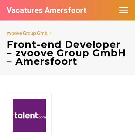
Vacatures Amersfoort
Vacatures per bedrijf
zvoove Group GmbH
De populairste vacatures in Amersfoort
Front-end Developer
– zvoove Group GmbH
Nieuwsbrief feed
– Amersfoort