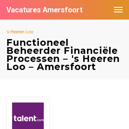
Vacatures Amersfoort
Vacatures per bedrijf
's Heeren Loo
De populairste vacatures in Amersfoort
Functioneel
Beheerder Financiële
Nieuwsbrief feed
Processen – 's Heeren
Loo – Amersfoort