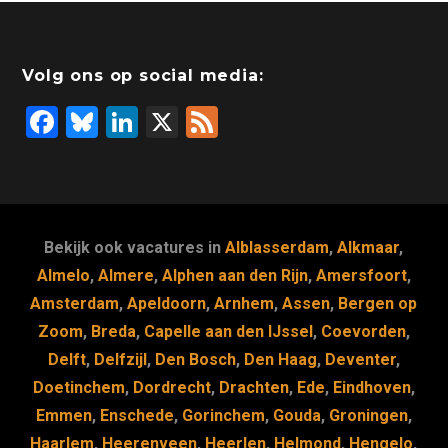
Volg ons op social media:
F
Bl
Li
X
F
a
u
n
e
c
e
k
e
e
s
e
d
b
k
dI
Bekijk ook vacatures in
Alblasserdam
,
Alkmaar
,
o
y
n
Almelo
,
Almere
,
Alphen aan den Rijn
,
Amersfoort
,
Amsterdam
,
Apeldoorn
,
Arnhem
,
Assen
,
Bergen op
o
Zoom
,
Breda
,
Capelle aan den IJssel
,
Coevorden
,
k
Delft
,
Delfzijl
,
Den Bosch
,
Den Haag
,
Deventer
,
Doetinchem
,
Dordrecht
,
Drachten
,
Ede
,
Eindhoven
,
Emmen
,
Enschede
,
Gorinchem
,
Gouda
,
Groningen
,
Haarlem
,
Heerenveen
,
Heerlen
,
Helmond
,
Hengelo
,