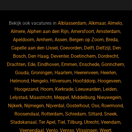
c
e
k
e
e
s
e
d
b
ky
dI
Bekijk ook vacatures in
Alblasserdam
,
Alkmaar
,
Almelo
,
o
n
Almere
,
Alphen aan den Rijn
,
Amersfoort
,
Amsterdam
,
Apeldoorn
,
Arnhem
,
Assen
,
Bergen op Zoom
,
Breda
,
o
Capelle aan den IJssel
,
Coevorden
,
Delft
,
Delfzijl
,
Den
k
Bosch
,
Den Haag
,
Deventer
,
Doetinchem
,
Dordrecht
,
Drachten
,
Ede
,
Eindhoven
,
Emmen
,
Enschede
,
Gorinchem
,
Gouda
,
Groningen
,
Haarlem
,
Heerenveen
,
Heerlen
,
Helmond
,
Hengelo
,
Hilversum
,
Hoofddorp
,
Hoogeveen
,
Hoogezand
,
Hoorn
,
Kerkrade
,
Leeuwarden
,
Leiden
,
Lelystad
,
Maastricht
,
Meppel
,
Middelburg
,
Nieuwegein
,
Nijkerk
,
Nijmegen
,
Nijverdal
,
Oosterhout
,
Oss
,
Roermond
,
Roosendaal
,
Rotterdam
,
Schiedam
,
Sittard
,
Sneek
,
Stadskanaal
,
Ter Apel
,
Tiel
,
Tilburg
,
Utrecht
,
Veendam
,
Veenendaal
,
Venlo
,
Venray
,
Vlissingen
,
Weert
,