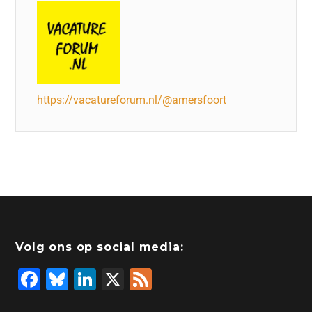
https://vacatureforum.nl/@amersfoort
Volg ons op social media:
F
Bl
Li
X
F
a
u
n
e