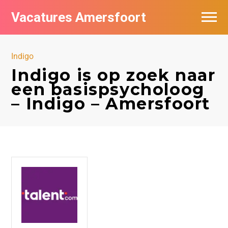
Vacatures Amersfoort
Vacatures per bedrijf
Indigo
De populairste vacatures in Amersfoort
Indigo is op zoek naar
een basispsycholoog
Nieuwsbrief feed
– Indigo – Amersfoort