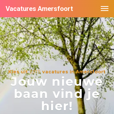
Vacatures Amersfoort
Vacatures per bedrijf
De populairste vacatures in Amersfoort
Nieuwsbrief feed
Kies uit
2375
vacatures in Amersfoort
Jouw nieuwe
baan vind je
hier!